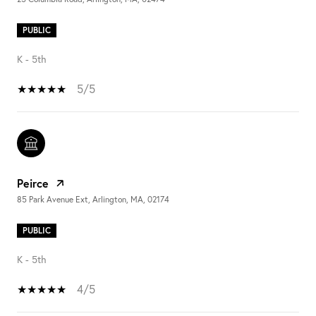
PUBLIC
K - 5th
5/5
Peirce
85 Park Avenue Ext, Arlington, MA, 02174
PUBLIC
K - 5th
4/5