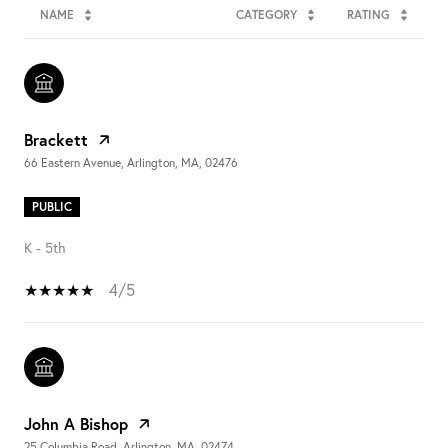
NAME
CATEGORY
RATING
Brackett
66 Eastern Avenue, Arlington, MA, 02476
PUBLIC
K - 5th
4/5
John A Bishop
25 Columbia Road, Arlington, MA, 02474