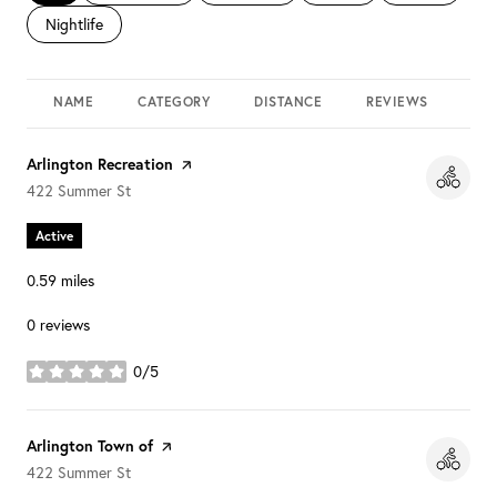
Search businesses related to
Nightlife
NAME
CATEGORY
DISTANCE
REVIEWS
RAT
Visit the
Arlington Recreation
page on Yelp
Search
on Google Maps
422 Summer St
Active
0.59
miles
0 reviews
0/5
stars
Visit the
Arlington Town of
page on Yelp
Search
on Google Maps
422 Summer St