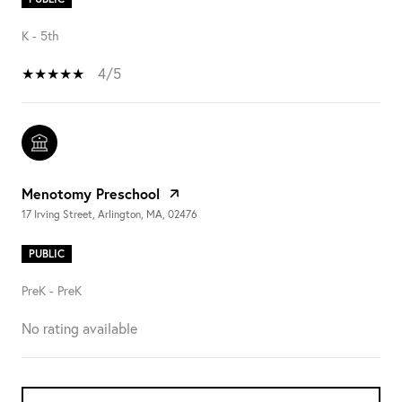
K - 5th
4/5
Menotomy Preschool
17 Irving Street, Arlington, MA, 02476
PUBLIC
PreK - PreK
No rating available