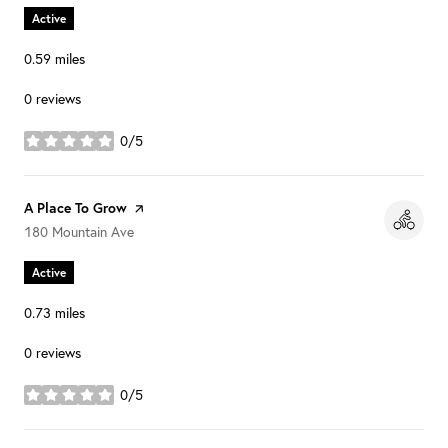
Active
0.59
miles
0 reviews
0/5
stars
Visit the
A Place To Grow
page on Yelp
Search
on Google Maps
180 Mountain Ave
Active
0.73
miles
0 reviews
0/5
stars