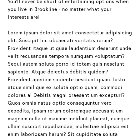
You'll never be short of entertaining options when
you live in Brookline - no matter what your
interests are!
Lorem ipsum dolor sit amet consectetur adipisicing
elit. Suscipit hic obcaecati veritatis rerum?
Provident itaque ut quae laudantium deserunt unde
velit recusandae tempora numquam voluptatum?
Sequi autem soluta porro id totam quis nesciunt
sapiente. Atque delectus debitis quidem?
Provident aperiam sapiente nesciunt quam. Iusto
atque similique ex soluta optio quam, commodi
dolores a! Debitis magni praesentium excepturi?
Quos omnis natus optio consequuntur vero
expedita, ipsam rerum doloremque accusantium
magnam nulla ut maxime incidunt placeat, cumque
ullam suscipit repudiandae, molestiae adipisci est
enim laboriosam harum? Sit cupiditate soluta