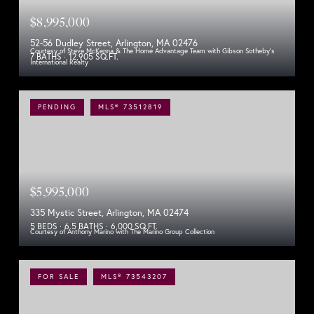
$8,995,000
52-56 Dudley Street, Arlington, MA 02476
Courtesy of Steve McKenna & The Home Advantage Team with Gibson Sotheby's
7 BATHS
12,905 SQ.FT.
International Realty
PENDING
MLS® 73512819
$5,995,000
335 Mystic Street, Arlington, MA 02474
5 BEDS
6.5 BATHS
6,000 SQ.FT.
Courtesy of Anthony Marino with The Marino Group Collection
FOR SALE
MLS® 73543207