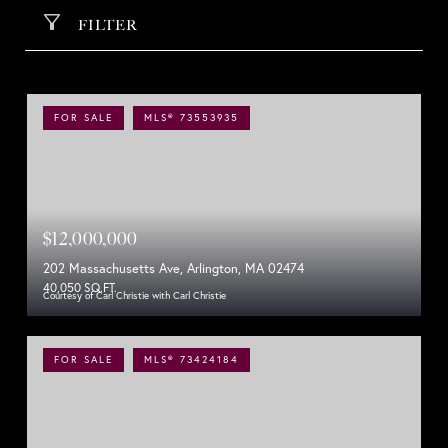
FILTER
FOR SALE
MLS® 73553935
$12,000,000
202 Massachusetts Ave, Arlington, MA 02474
40,050 SQ.FT.
Courtesy of Carl Christie with Carl Christie
FOR SALE
MLS® 73424184