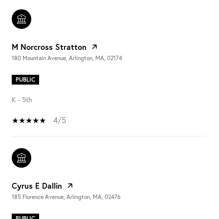
M Norcross Stratton
180 Mountain Avenue, Arlington, MA, 02174
PUBLIC
K - 5th
4/5
Cyrus E Dallin
185 Florence Avenue, Arlington, MA, 02476
PUBLIC