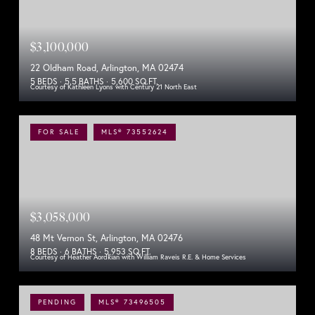
$3,100,000
22 Oldham Road, Arlington, MA 02474
5 BEDS
5.5 BATHS
5,600 SQ.FT.
Courtesy of Kathleen Lyons with Century 21 North East
FOR SALE
MLS® 73552624
$3,058,000
48 Mt Vernon St, Arlington, MA 02476
8 BEDS
6 BATHS
5,953 SQ.FT.
Courtesy of Heather Aordkian with William Raveis R.E. & Home Services
PENDING
MLS® 73496505