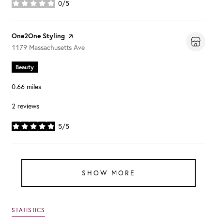
0/5
stars
Visit the
One2One Styling
page on Yelp
Search
on Google Maps
1179 Massachusetts Ave
Beauty
0.66
miles
2 reviews
5/5
stars
SHOW MORE