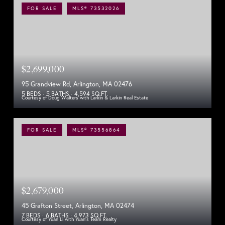
FOR SALE
MLS® 73532026
$2,699,000
95 Grandview Rd, Arlington, MA 02476
5 BEDS
5 BATHS
4,594 SQ.FT.
Courtesy of Doug Walters with Larkin & Larkin Real Estate
FOR SALE
MLS® 73556864
$2,679,000
45 Grafton Street, Arlington, MA 02474
7 BEDS
6 BATHS
4,973 SQ.FT.
Courtesy of Yuan Li with Yuan's Team Realty