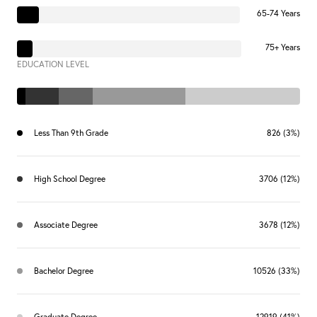
65-74 Years
75+ Years
EDUCATION LEVEL
Less Than 9th Grade
826 (3%)
High School Degree
3706 (12%)
Associate Degree
3678 (12%)
Bachelor Degree
10526 (33%)
Graduate Degree
12919 (41%)