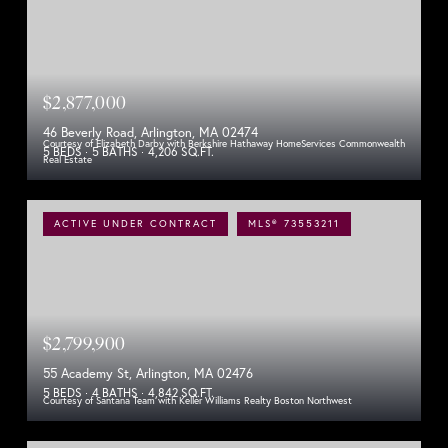
$2,877,000
46 Beverly Road, Arlington, MA 02474
Courtesy of Elizabeth Darby with Berkshire Hathaway HomeServices Commonwealth
5 BEDS
5 BATHS
4,206 SQ.FT.
Real Estate
ACTIVE UNDER CONTRACT
MLS® 73553211
$2,799,900
55 Academy St, Arlington, MA 02476
5 BEDS
4 BATHS
4,842 SQ.FT.
Courtesy of Santana Team with Keller Williams Realty Boston Northwest