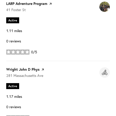
Visit the
LARP Adventure Program
page on Yelp
Search
on Google Maps
41 Foster St
Active
1.11
miles
0 reviews
0/5
stars
Visit the
Wright John D Phys
page on Yelp
Search
on Google Maps
281 Massachusetts Ave
Active
1.17
miles
0 reviews