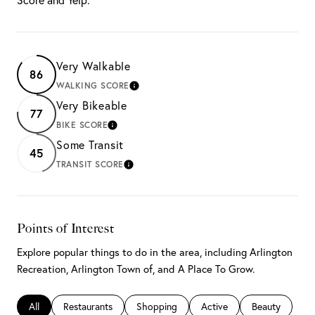
Very Walkable
86
WALKING SCORE
LEARN MORE
Very Bikeable
77
BIKE SCORE
LEARN MORE
Some Transit
45
TRANSIT SCORE
LEARN MORE
Points of Interest
Explore popular things to do in the area, including Arlington
Recreation, Arlington Town of, and A Place To Grow.
Search businesses related to
All
Search businesses related to
Restaurants
Search businesses related to
Shopping
Search businesses related 
Active
Search busines
Beauty